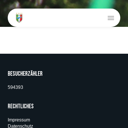
Skip
to
Menu
main
content
Besucherzähler
594393
Rechtliches
Impressum
Datenschutz