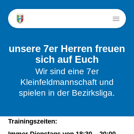
Skip
to
Menu
main
content
unsere 7er Herren freuen
sich auf Euch
Wir sind eine 7er
Kleinfeldmannschaft und
spielen in der Bezirksliga.
Trainingszeiten:
Immer Dienstags von 18:30 – 20:00