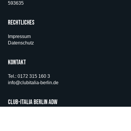
593635
Rechtliches
Impressum
Datenschutz
Kontakt
Tel.: 0172 315 160 3
info@clubitalia-berlin.de
CLUB-ITALIA Berlin ADW
Diese Website benutzt Cookies, um Ihnen auf diesen Seiten
Kantstr. 74
CLUB ITALIA vorzustellen und Multimedia, Leserbeitrags-
14612 Falkensee
System und Shops anzubieten. Wir versuchen möglichst