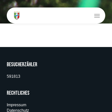
Skip
to
Menu
main
content
Besucherzähler
591813
Rechtliches
Impressum
Datenschutz